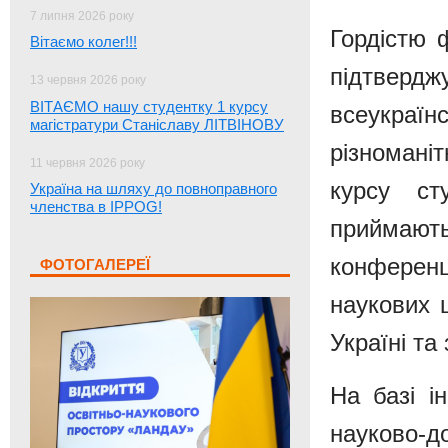
7 липня 2026 року
Гордістю 
Вітаємо колег!!!
підтвер
13 червня 2026 року
ВІТАЄМО нашу студентку 1 курсу
всеукраїн
магістратури Станіславу ЛІТВІНОВУ
різноманіт
11 червня 2026 року
курсу ст
Україна на шляху до повноправного
членства в IPPOG!
приймаю
конферен
ФОТОГАЛЕРЕЇ
наукових ц
Україні та
На базі і
науково-д