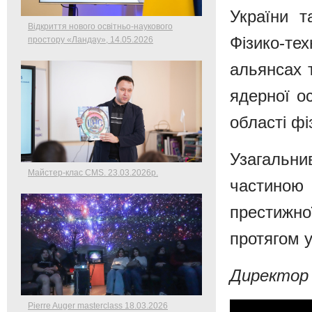
України т
Відкриття нового освітньо-наукового
Фізико-те
простору «Ландау», 14.05.2026
альянсах 
ядерної о
області ф
Узагальни
Майстер-клас CMS. 23.03.2026р.
частиною 
престижної
протягом у
Директор 
Pierre Auger masterclass 18.03.2026