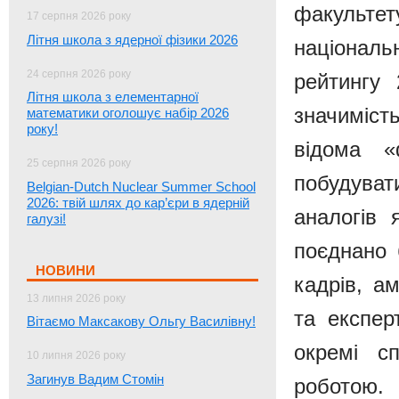
факульте
17 серпня 2026 року
Літня школа з ядерної фізики 2026
націонал
24 серпня 2026 року
рейтингу 
Літня школа з елементарної
значиміст
математики оголошує набір 2026
року!
відома «
25 серпня 2026 року
побудуват
Belgian-Dutch Nuclear Summer School
2026: твій шлях до кар’єри в ядерній
аналогів 
галузі!
поєднано 
НОВИНИ
кадрів, ам
13 липня 2026 року
та експер
Вітаємо Максакову Ольгу Василівну!
окремі с
10 липня 2026 року
Загинув Вадим Стомін
роботою.