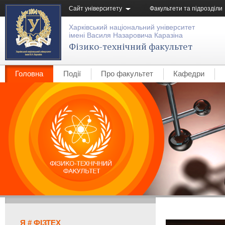
Сайт університету
Факультети та підрозділи
Харківський національний університет
імені Василя Назаровича Каразіна
Фізико-технічний факультет
Головна
Події
Про факультет
Кафедри
Я # ФІЗТЕХ