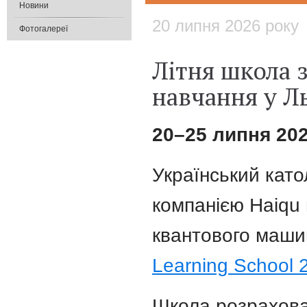
Новини
20 липня 2026 року
Фотогалереї
Літня школа 
навчання у Л
20–25 липня 202
Український като
компанією Haiqu 
квантового маш
Learning School 
Школа розрахован