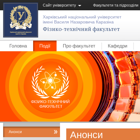
Сайт університету
Факультети та підрозділи
Харківський національний університет
імені Василя Назаровича Каразіна
Фізико-технічний факультет
Головна
Події
Про факультет
Кафедри
Анонси
Анонси