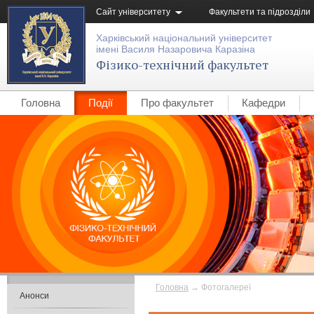
Сайт університету
Факультети та підрозділи
Харківський національний університет
імені Василя Назаровича Каразіна
Фізико-технічний факультет
Головна
Події
Про факультет
Кафедри
Головна
→
Фотогалереї
Анонси