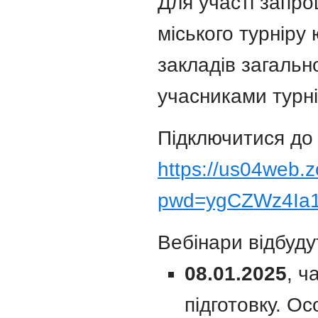
Для участі запро
міського турніру 
закладів загально
учасниками турні
Підключитися до
https://us04web.
pwd=ygCZWz4Ia
Вебінари відбуду
08.01.2025
, ч
підготовку. Ос