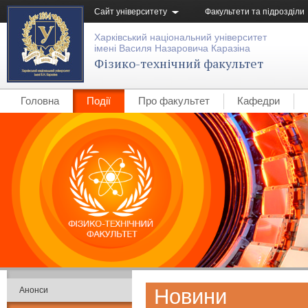
Сайт університету
Факультети та підрозділи
Харківський національний університет
імені Василя Назаровича Каразіна
Фізико-технічний факультет
Головна
Події
Про факультет
Кафедри
Новини
Анонси