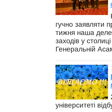
гучно заявляти п
тижня наша делег
заходів у столиці
Генеральній Асам
університеті від