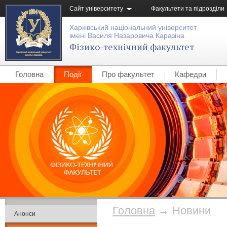
Сайт університету
Факультети та підрозділи
Харківський національний університет
імені Василя Назаровича Каразіна
Фізико-технічний факультет
Головна
Події
Про факультет
Кафедри
Головна
→
Новини
Анонси