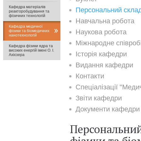
Кафедра матеріалів
Персональний скла
реакторобудування та
фізичних технологій
Навчальна робота
Кафедра медичної
Наукова робота
фізики та біомедичних
нанотехнологій
Міжнародне співроб
Кафедра фізики ядра та
високих енергій імені О. І.
Історія кафедри
Ахієзера
Видання кафедри
Контакти
Спеціалізації "Меди
Звіти кафедри
Документи кафедри
Персональний
фізики та бі