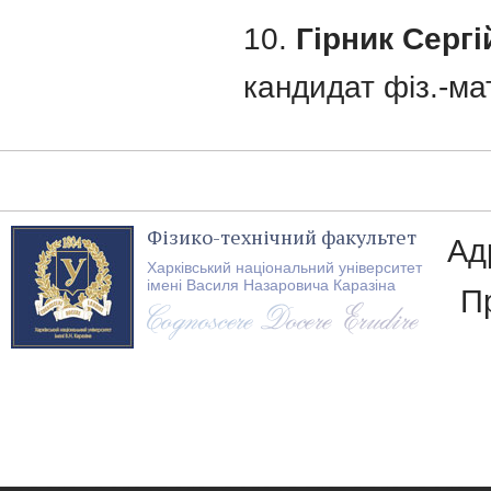
10.
Гірник Серг
кандидат фіз.-мат
Фізико-технічний факультет
Ад
Харківський національний університет
імені Василя Назаровича Каразіна
П