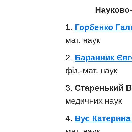
Науково-
1.
Горбенко Гал
мат. наук
2.
Баранник Єв
фіз.-мат. наук
3.
Старенький В
медичних наук
4.
Вус Катерина
мат. наук