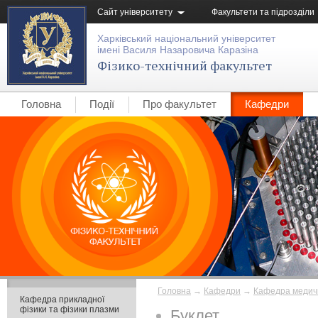
Сайт університету
Факультети та підрозділи
Харківський національний університет
імені Василя Назаровича Каразіна
Фізико-технічний факультет
Головна
Події
Про факультет
Кафедри
Головна
→
Кафедри
→
Кафедра медичн
Кафедра прикладної
фізики та фізики плазми
Буклет