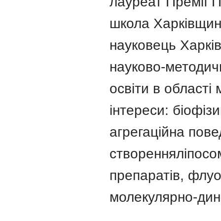
лауреат Премії П
школа Харківщин
науковець Харків
науково-методичн
освіти в області 
інтереси: біофізи
агрегаційна пове
створенняліпосо
препаратів, флуо
молекулярно-дин