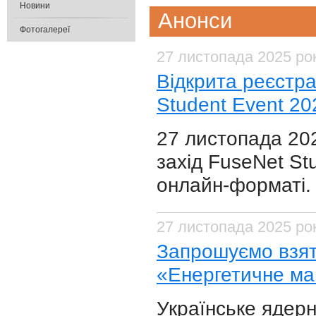
Новини
Анонси
Фотогалереї
27 листопада 2025 ро
Відкрита реєстра
Student Event 20
27 листопада 202
захід FuseNet St
онлайн-форматі.
27 листопада 2025 ро
Запрошуємо взяти
«Енергетичне май
Українське ядер