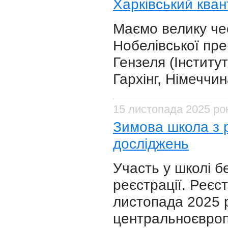
Харківський ква
Маємо велику че
Нобелівської пр
Гензеля (Інститу
Гархінг, Німеччин
15 листопада 2025 ро
Зимова школа з р
досліджень
Участь у школі б
реєстрації. Реєс
листопада 2025 р
центральноєвроп