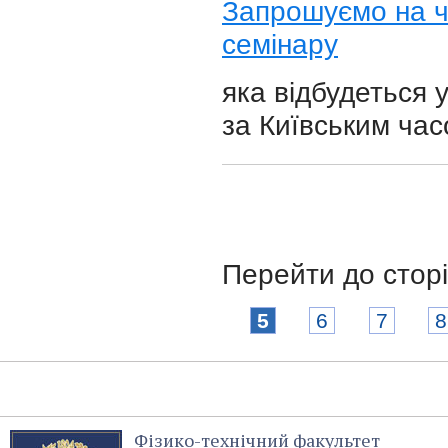
Запрошуємо на че
семінару
яка відбудеться 
за Київським час
Перейти до стор
5
6
7
8
Фізико-технічний факультет