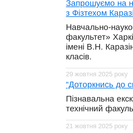
Запрошуємо на на
з Фізтехом Караз
Навчально-науков
факультет» Харкі
імені В.Н. Каразі
класів.
29 жовтня 2025 року
“Доторкнись до с
Пізнавальна екск
технічний факуль
21 жовтня 2025 року