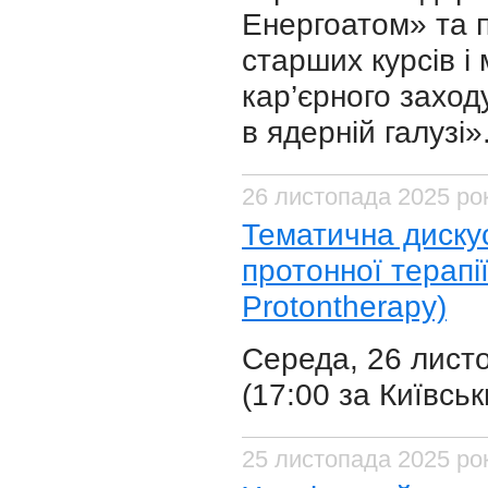
Енергоатом» та 
старших курсів і
кар’єрного заход
в ядерній галузі»
26 листопада 2025 ро
Тематична дискус
протонної терапії
Protontherapy)
Середа, 26 листо
(17:00 за Київсь
25 листопада 2025 ро