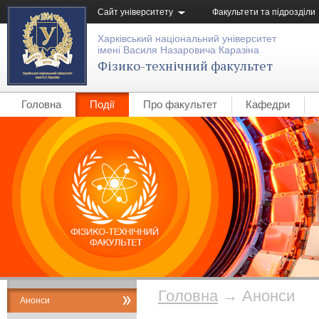
Сайт університету
Факультети та підрозділи
Харківський національний університет
імені Василя Назаровича Каразіна
Фізико-технічний факультет
Головна
Події
Про факультет
Кафедри
Головна
→
Анонси
Анонси