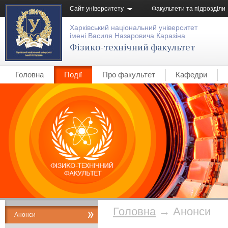
Сайт університету
Факультети та підрозділи
Харківський національний університет
імені Василя Назаровича Каразіна
Фізико-технічний факультет
Головна
Події
Про факультет
Кафедри
Головна
→
Анонси
Анонси