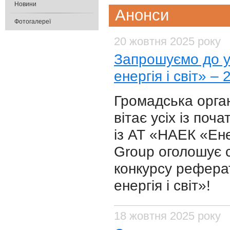
Новини
Анонси
Фотогалереї
20 жовтня 2025 року
Запрошуємо до у
енергія і світ» – 
Громадська орган
вітає усіх із по
із АТ «НАЕК «Ене
Group оголошує с
конкурсу реферат
енергія і світ»!
18 жовтня 2025 року