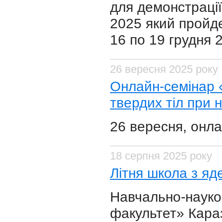
для демонстраці
2025 який пройде
16 по 19 грудня 
26 вересня 2025 року
Онлайн-семінар «
твердих тіл при 
26 вересня, онла
18 серпня 2025 року
Літня школа з яд
Навчально-науков
факультет» Караз