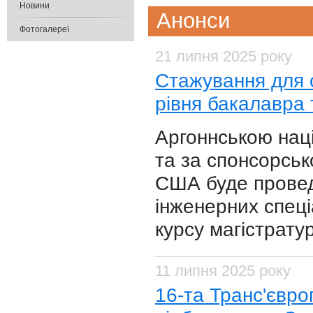
Новини
Анонси
Фотогалереї
21 липня 2025 року
Cтажування для 
рівня бакалавра 
Аргоннською наці
та за спонсорськ
США буде провед
інженерних спец
курсу магістрату
11 липня 2025 року
16-та Транс'євро