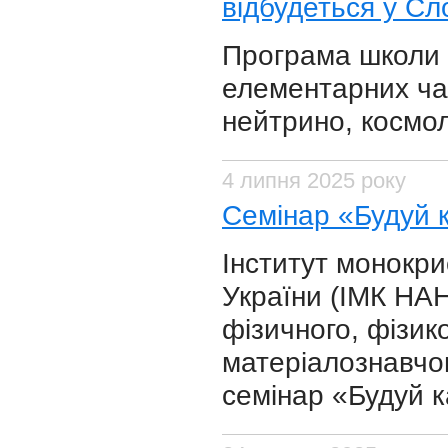
відбудеться у Сл
Програма школи 
елементарних ча
нейтрино, космо
4 липня 2025 року
Семінар «Будуй к
Інститут монокри
України (ІМК НАН
фізичного, фізико
матеріалознавчог
семінар «Будуй к