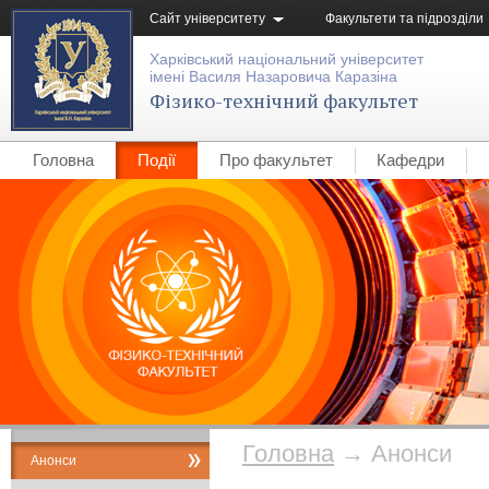
Сайт університету
Факультети та підрозділи
Харківський національний університет
імені Василя Назаровича Каразіна
Фізико-технічний факультет
Головна
Події
Про факультет
Кафедри
Головна
→
Анонси
Анонси