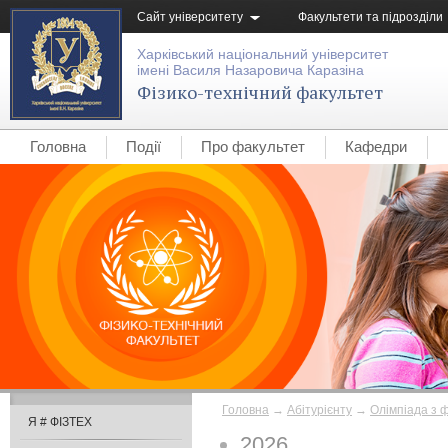
Сайт університету
Факультети та підрозділи
Харківський національний університет
імені Василя Назаровича Каразіна
Фізико-технічний факультет
Головна
Події
Про факультет
Кафедри
Головна
→
Абітурієнту
→
Олімпіада з 
Я # ФІЗТЕХ
2026