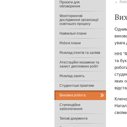
Робо
Проєкти для
обговорення
Вих
Моніторингові
дослідження організації
освітнього процесу
Одним 
Навчальні плани
вихов
увага 
Робочі плани
Розклад іспитів та заліків
ННІ "Ф
та бу
Атестаційні екзамени та
захист дипломних робіт
роботи
студен
Розклад занять
яких 
Студентські практики
відст
Виховна робота
Ключо
Cтипендійне
Наталі
забезпечення
своїм
Типові документи