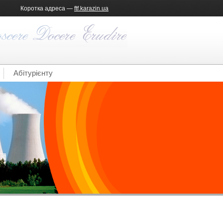
Коротка адреса —
ftf.karazin.ua
Абітурієнту