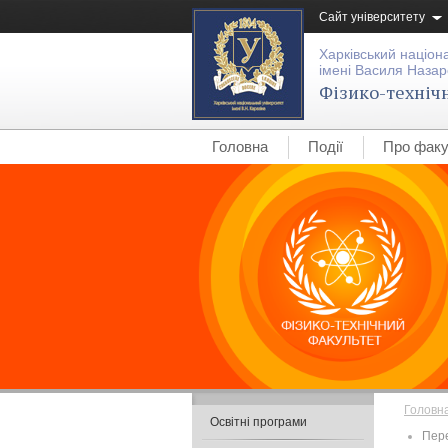
Сайт університету
Харківський націон
імені Василя Назар
Фізико-техніч
Головна
Події
Про факу
Головн
Освітні програми
Пере