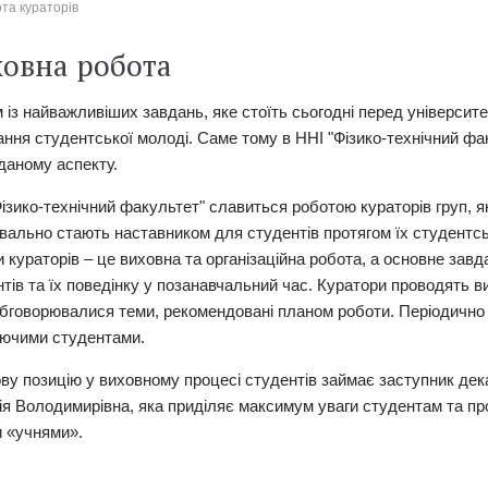
та кураторів
овна робота
із найважливіших завдань, яке стоїть сьогодні перед університе
ання студентської молоді. Саме тому в ННІ "Фізико-технічний фа
даному аспекту.
ізико-технічний факультет"
славиться роботою кураторів груп, я
квально стають наставником для студентів протягом їх студентс
 кураторів – це виховна та організаційна робота, а основне завд
тів та їх поведінку у позанавчальний час.
Куратори проводять вих
обговорювалися теми, рекомендовані планом роботи. Періодично 
аючими студентами.
ву позицію у виховному процесі студентів займає заступник дек
я Володимирівна, яка приділяє максимум уваги студентам та про
и «учнями».