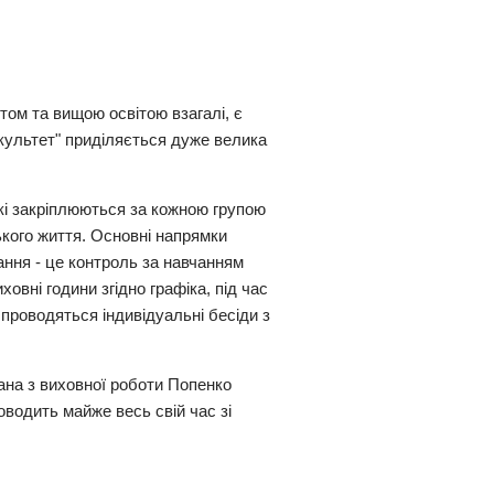
том та вищою освітою взагалі, є
культет" приділяється дуже велика
кі закріплюються за кожною групою
ького життя.
Основні напрямки
ання - це контроль за навчанням
овні години згідно графіка, під час
проводяться індивідуальні бесіди з
ана з виховної роботи Попенко
водить майже весь свій час зі