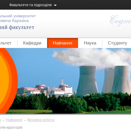
Факультети та підрозділи
альний університет
овича Каразіна
ний факультет
льтет
Кафедри
Навчання
Наука
Студенту
а
→
Навчання
→
Виховна робота
лік кураторів